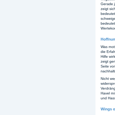
Gerade j
zeigt si
bedeutet
schweige
bedeutet
Wertekom
Hoffnu
Was moti
die Erfa
Hilfe wi
zeigt gen
Seite vo
nachhalt
Nicht we
widerspr
Verdräng
Havel mi
und Hass
Wings o