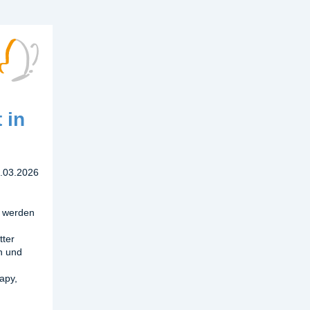
 in
.03.2026
g werden
m
tter
n und
apy,