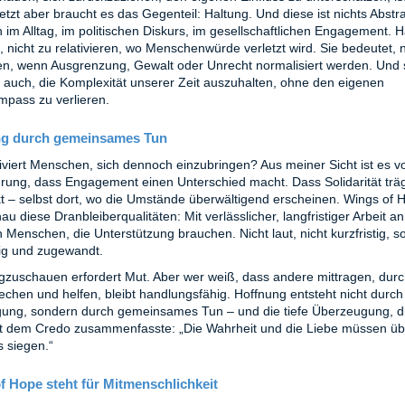
etzt aber braucht es das Gegenteil: Haltung. Und diese ist nichts Abstra
ch im Alltag, im politischen Diskurs, im gesellschaftlichen Engagement. 
, nicht zu relativieren, wo Menschenwürde verletzt wird. Sie bedeutet, n
n, wenn Ausgrenzung, Gewalt oder Unrecht normalisiert werden. Und 
 auch, die Komplexität unserer Zeit auszuhalten, ohne den eigenen
pass zu verlieren.
ng durch gemeinsames Tun
viert Menschen, sich dennoch einzubringen? Aus meiner Sicht ist es v
hrung, dass Engagement einen Unterschied macht. Dass Solidarität trä
rkt – selbst dort, wo die Umstände überwältigend erscheinen. Wings of 
au diese Dranbleiberqualitäten: Mit verlässlicher, langfristiger Arbeit an
n Menschen, die Unterstützung brauchen. Nicht laut, nicht kurzfristig, 
ig und zugewandt.
gzuschauen erfordert Mut. Aber wer weiß, dass andere mittragen, durc
echen und helfen, bleibt handlungsfähig. Hoffnung entsteht nicht durch
ung, sondern durch gemeinsames Tun – und die tiefe Überzeugung, d
t dem Credo zusammenfasste: „Die Wahrheit und die Liebe müssen ü
 siegen.“
f Hope steht für Mitmenschlichkeit