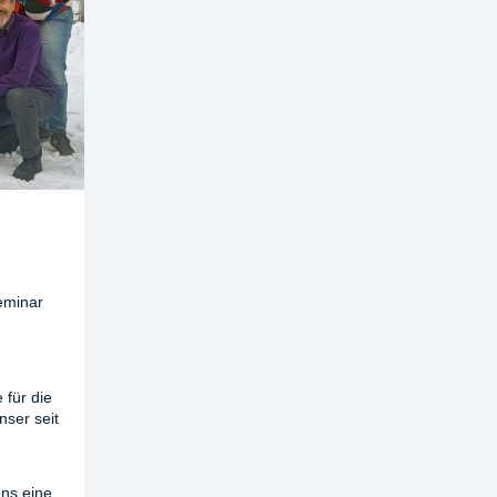
eminar
 für die
nser seit
ns eine