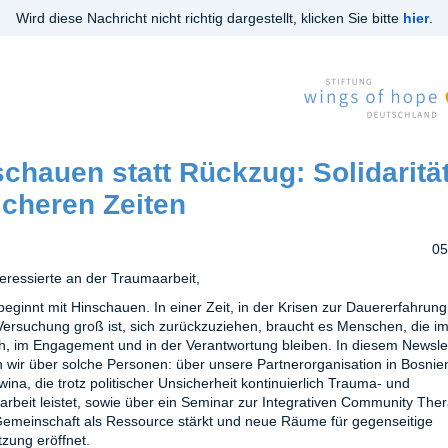
Wird diese Nachricht nicht richtig dargestellt, klicken Sie bitte
hier
.
chauen statt Rückzug: Solidarität
icheren Zeiten
05
teressierte an der Traumaarbeit,
beginnt mit Hinschauen. In einer Zeit, in der Krisen zur Dauererfahrun
Versuchung groß ist, sich zurückzuziehen, braucht es Menschen, die i
, im Engagement und in der Verantwortung bleiben. In diesem Newsle
n wir über solche Personen: über unsere Partnerorganisation in Bosnie
ina, die trotz politischer Unsicherheit kontinuierlich Trauma- und
arbeit leistet, sowie über ein Seminar zur Integrativen Community Ther
emeinschaft als Ressource stärkt und neue Räume für gegenseitige
tzung eröffnet.