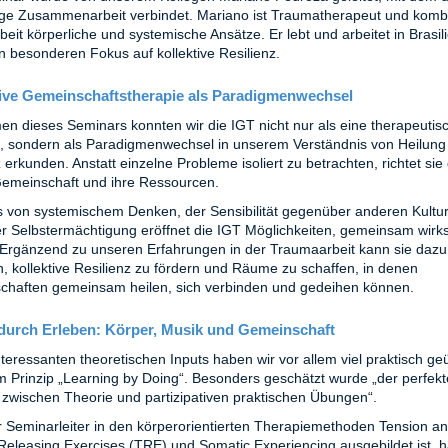
ige Zusammenarbeit verbindet. Mariano ist Traumatherapeut und kombin
beit körperliche und systemische Ansätze. Er lebt und arbeitet in Brasil
en besonderen Fokus auf kollektive Resilienz.
tive Gemeinschaftstherapie als Paradigmenwechsel
n dieses Seminars konnten wir die IGT nicht nur als eine therapeutis
 sondern als Paradigmenwechsel in unserem Verständnis von Heilung
 erkunden. Anstatt einzelne Probleme isoliert zu betrachten, richtet sie
Gemeinschaft und ihre Ressourcen.
s von systemischem Denken, der Sensibilität gegenüber anderen Kultu
ver Selbstermächtigung eröffnet die IGT Möglichkeiten, gemeinsam wir
Ergänzend zu unseren Erfahrungen in der Traumaarbeit kann sie dazu
n, kollektive Resilienz zu fördern und Räume zu schaffen, in denen
haften gemeinsam heilen, sich verbinden und gedeihen können.
durch Erleben: Körper, Musik und Gemeinschaft
teressanten theoretischen Inputs haben wir vor allem viel praktisch ge
 Prinzip „Learning by Doing“. Besonders geschätzt wurde „der perfekt
zwischen Theorie und partizipativen praktischen Übungen“.
 Seminarleiter in den körperorientierten Therapiemethoden Tension a
eleasing Exercises (TRE) und Somatic Experiencing ausgebildet ist, h