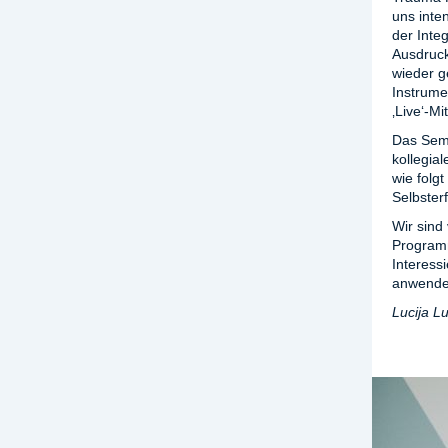
uns inte
der Inte
Ausdruck
wieder 
Instrume
‚Live‘-M
Das Semi
kollegia
wie folg
Selbster
Wir sind
Programm
Interess
anwende
Lucija Lu