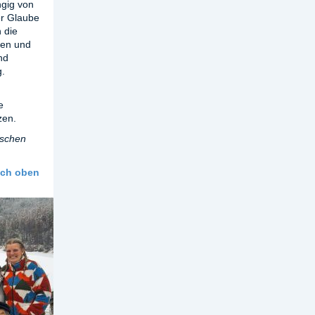
gig von
er Glaube
 die
ben und
nd
g.
e
zen.
ischen
ach oben