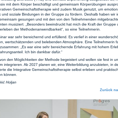
nsiv mit dem Körper beschäftigt und gemeinsam Körperübungen ausprob
grativen Gemeinschaftstherapie wird zudem Musik genutzt, um emotion
 und soziale Bindungen in der Gruppe zu fördern. Deshalb haben wir
gemeinsam gesungen und mit den von den Teilnehmenden mitgebracht
nten musiziert. „Besonders beeindruckt hat mich die Kraft der Gruppe
iterleben der Methodenanwendbarkeit“, so eine Teilnehmerin.
nar war sehr bereichernd und erfüllend. Es verlief in einer wundersch
len, wertschätzenden und belebenden Atmosphäre. Eine Teilnehmerin f
t zusammen: „Es war eine sehr bereichernde Erfahrung mit hohem Erle
fahrungsanteil. Ich bin dankbar dafür.“
 von den Möglichkeiten der Methode begeistert und wollen sie fest in u
 integrieren. Ab 2027 planen wir, eine Weiterbildung anzubieten, in d
ierte die Integrative Gemeinschaftstherapie selbst erleben und praktisc
n können.
kić Holjan
Zurück n