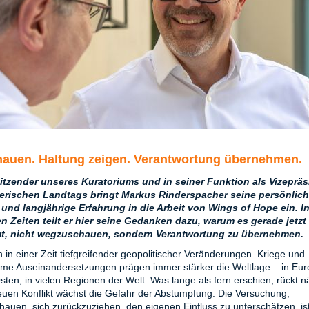
auen. Haltung zeigen. Verantwortung übernehmen.
itzender unseres Kuratoriums und in seiner Funktion als Vizepräs
erischen Landtags bringt Markus Rinderspacher seine persönlic
und langjährige Erfahrung in die Arbeit von Wings of Hope ein. I
 Zeiten teilt er hier seine Gedanken dazu, warum es gerade jetzt
, nicht wegzuschauen, sondern Verantwortung zu übernehmen.
n in einer Zeit tiefgreifender geopolitischer Veränderungen. Kriege und
me Auseinandersetzungen prägen immer stärker die Weltlage – in Eur
ten, in vielen Regionen der Welt. Was lange als fern erschien, rückt nä
uen Konflikt wächst die Gefahr der Abstumpfung. Die Versuchung,
auen, sich zurückzuziehen, den eigenen Einfluss zu unterschätzen, is