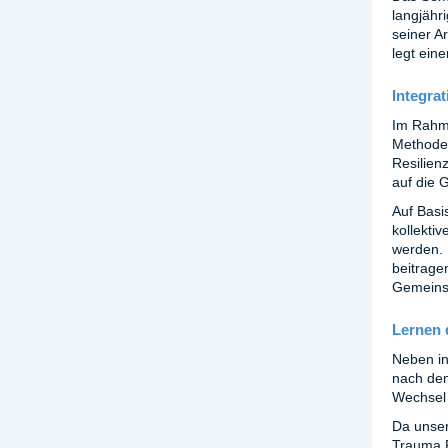
langjähr
seiner Ar
legt ein
Integra
Im Rahme
Methode,
Resilienz
auf die 
Auf Basi
kollekti
werden. 
beitrage
Gemeinsc
Lernen 
Neben in
nach dem
Wechsel 
Da unser
Trauma R