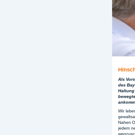
Hinsch
Als Vors
des Bay
Haltung 
bewegten
ankommt
Wir lebe
gewaltsa
Nahen Os
jedem ne
wegzusch