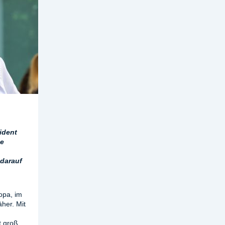
ident
he
n
 darauf
opa, im
her. Mit
t groß.