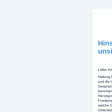
Hins
uns
Liebe In
Haltung 
und die 
Gespräch
berichte
Herzegow
Friedens
welche G
Unterstü