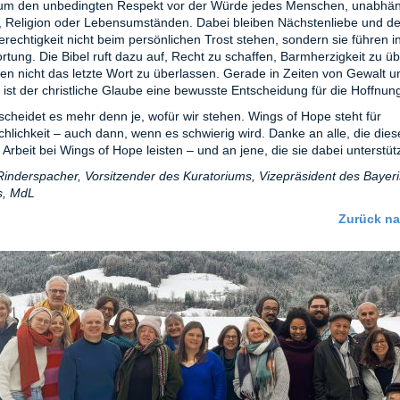
um den unbedingten Respekt vor der Würde jedes Menschen, unabhän
, Religion oder Lebensumständen. Dabei bleiben Nächstenliebe und d
erechtigkeit nicht beim persönlichen Trost stehen, sondern sie führen in
rtung. Die Bibel ruft dazu auf, Recht zu schaffen, Barmherzigkeit zu ü
n nicht das letzte Wort zu überlassen. Gerade in Zeiten von Gewalt u
 ist der christliche Glaube eine bewusste Entscheidung für die Hoffnun
tscheidet es mehr denn je, wofür wir stehen. Wings of Hope steht für
hlichkeit – auch dann, wenn es schwierig wird. Danke an alle, die dies
 Arbeit bei Wings of Hope leisten – und an jene, die sie dabei unterstüt
inderspacher, Vorsitzender des Kuratoriums, Vizepräsident des Bayer
s, MdL
Zurück n