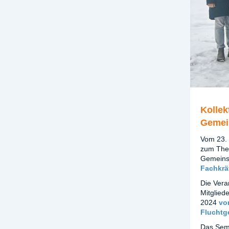
Kollek
Gemei
Vom 23. 
zum Them
Gemeinsc
Fachkrä
Die Vera
Mitglied
2024
vo
Fluchtg
Das Semi