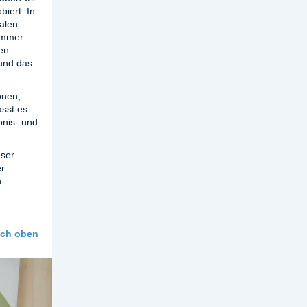
iert. In
alen
 immer
en
 und das
önen,
asst es
bnis- und
nser
er
h
ach oben