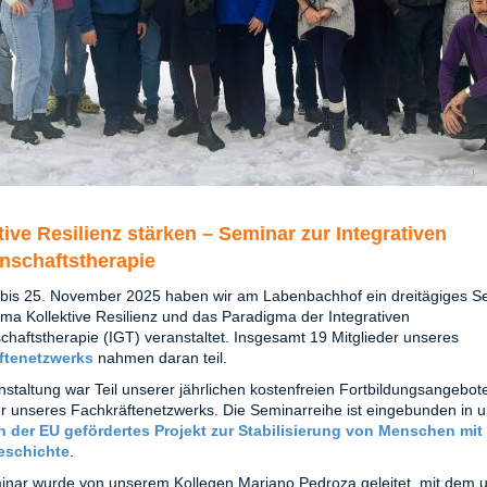
tive Resilienz stärken – Seminar zur Integrativen
nschaftstherapie
bis 25. November 2025 haben wir am Labenbachhof ein dreitägiges S
a Kollektive Resilienz und das Paradigma der Integrativen
haftstherapie (IGT) veranstaltet. Insgesamt 19 Mitglieder unseres
ftenetzwerks
nahmen daran teil.
nstaltung war Teil unserer jährlichen kostenfreien Fortbildungsangebote
er unseres Fachkräftenetzwerks. Die Seminarreihe ist eingebunden in u
n der EU gefördertes Projekt zur Stabilisierung von Menschen mit
eschichte
.
nar wurde von unserem Kollegen Mariano Pedroza geleitet, mit dem u