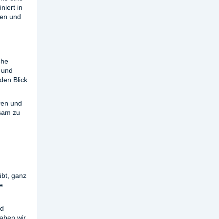
iert in
ien und
che
 und
 den Blick
ren und
ksam zu
übt, ganz
e
nd
aben wir