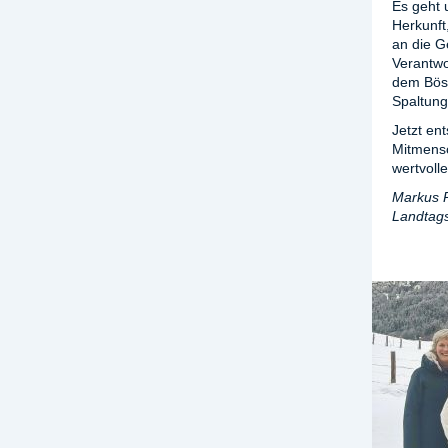
Es geht 
Herkunft
an die G
Verantwo
dem Böse
Spaltung
Jetzt en
Mitmensc
wertvolle
Markus R
Landtag