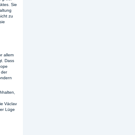
ktes. Sie
Haltung
icht zu
sie
or allem
gt. Dass
Hope
 der
sondern
hhalten,
ie Václav
ber Lüge